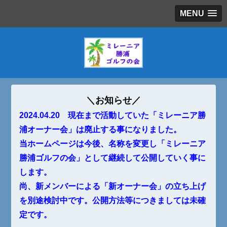
MENU
＼お知らせ／
2024.04.20 現在まで活動していた「ミレーニア勝
浦オーナー会」は廃止する事になりました。
当ホームページは今後、名称を変更し「ミレーニア
勝浦ゴルフの会」として継続して公開していく事に
します。
尚、新メンバーによる「新オーナー会」の立ち上げ
を別途検討中です。公開方法等につきましては未確
定です。