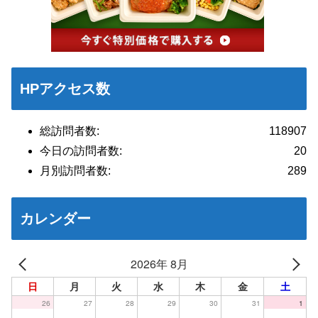
HPアクセス数
総訪問者数:
118907
今日の訪問者数:
20
月別訪問者数:
289
カレンダー
2026年 8月
日
月
火
水
木
金
土
26
27
28
29
30
31
1