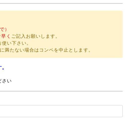
で）
け早く
ご記入お願いします。
お使い下さい。
に満たない場合はコンペを中止とします。
す。
ださい