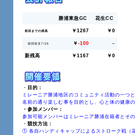
勝浦東急GC
花生CC
￥1267
￥0
前回までの残高
￥
-100
–
前回収支7/28
新残高
￥1167
￥0
・
目的：
ミレーニア勝浦地区のコミュニティ活動の一つ
名前の通り楽しむ事を目的とし、心と体の健康
・参加メンバー：
参加可能メンバーはミレーニア勝浦在籍者とそ
・
競技方法：
① 各自ハンディキャップによるストローク戦（