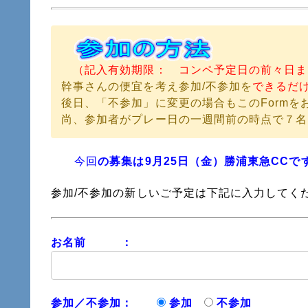
（記入有効期限： コンペ予定日の前々日ま
幹事さんの便宜を考え参加/不参加を
できるだ
後日、「不参加」に変更の場合もこのFormを
尚、参加者がプレー日の一週間前の時点で７名
今回
の募集は9月25日（金）勝浦東急CCで
参加/不参加の新しいご予定は下記に入力してく
お名前 ：
参加／不参加：
参加
不参加