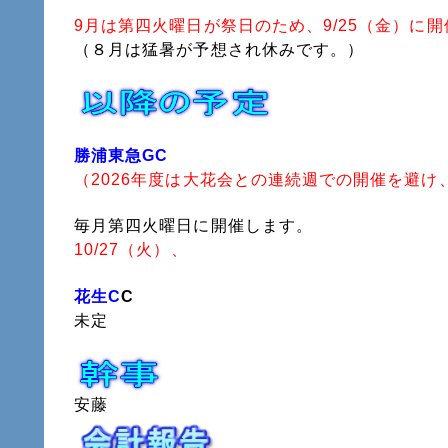
9月は第四火曜日が祭日のため、9/25（金）に
（８月は猛暑が予想され休みです。）
勝浦東急GC
（2026年度は大花会との連続週での開催を避
毎月第四火曜日に開催します。
10/27（火）、
花生C
C
未定
安藤