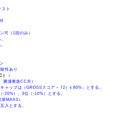
テスト
可
ガン可（1回のみ）
る。
る。
ン
能性あり
C）
：
、勝浦東急CC共）
ップは（GROSSスコア – 72）x 80%」とする。
-20%）、3位（-10%）とする。
算MAX3）
捨五入とする。