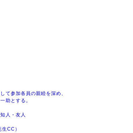
として参加各員の親睦を深め、
の一助とする。
の知人・友人
花生CC）