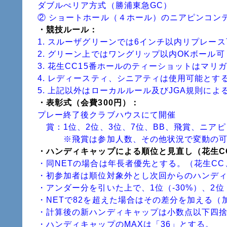
ダブルぺリア方式（勝浦東急GC）
② ショートホール（４ホール）のニアピンコン
・競技
ルール：
1. スルーザグリーンでは6インチ以内リプレース
2. グリーン上ではワングリップ以内OKボール可
3. 花生CC15番ホールのティーショットはマリ
4. レディースティ、シニアティは使用可能とす
5. 上記以外はローカルルール及びJGA規則によ
・表彰式（会費300円）
：
プレー終了後クラブハウスにて開催
賞：1位、2位、3位、7位、BB、飛賞、ニアピ
※飛賞は参加人数、その他状況で変動の可
・ハンディキャップによる順位と見直し（花生C
・同NETの場合は年長者優先とする。（花生CC
・初参加者は順位対象外とし次回からのハンディキャ
・アンダー分を引いた上で、1位（-30%）、2位（
・NETで82を超えた場合はその差分を加える（加
・計算後の新ハンディキャップは小数点以下四
・ハンディキャップのMAXは「36」とする。