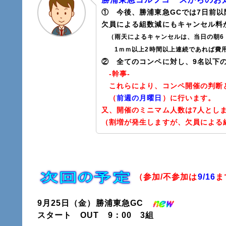
① 今後、勝浦東急GCでは7日前以
欠員による組数減にもキャンセル料
（雨天によるキャンセルは、当日の朝6：
1ｍｍ以上2時間以上連続であれば費用
② 全てのコンペに対し、9名以下の
-幹事-
これらにより、コンペ開催の判断と
（
前週の月曜日
）に行います。
又、開催のミニマム人数は7人とし
（割増が発生しますが、欠員による
（参加/不参加は
9/16
ま
9月25日（金）勝浦東急GC
スタート OUT 9：00 3組