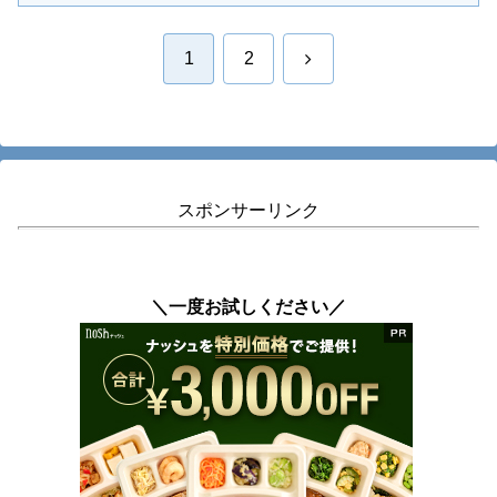
次
1
2
へ
スポンサーリンク
＼一度お試しください／