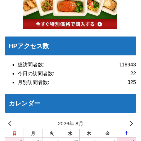
HPアクセス数
総訪問者数:
118943
今日の訪問者数:
22
月別訪問者数:
325
カレンダー
2026年 8月
日
月
火
水
木
金
土
26
27
28
29
30
31
1