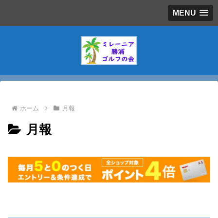
MENU
ホーム
月報
月報