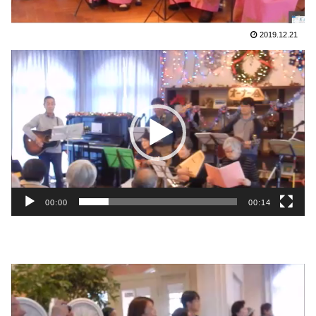
2019.12.21
動
画
プ
レ
ー
ヤ
ー
00:00
00:14
動
画
プ